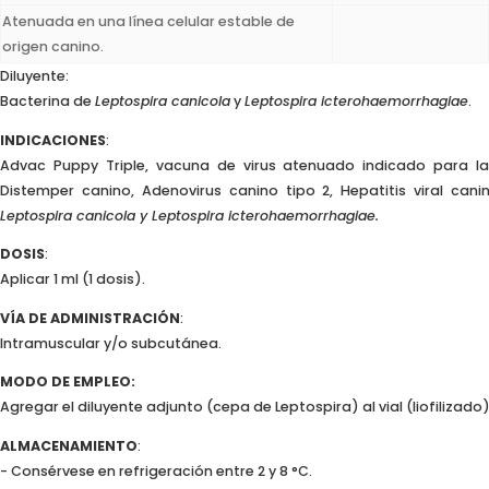
Atenuada en una línea celular estable de
origen canino.
Diluyente:
Bacterina de
Leptospira canicola
y
Leptospira icterohaemorrhagiae
.
INDICACIONES
:
Advac Puppy Triple, vacuna de virus atenuado indicado para la
Distemper canino, Adenovirus canino tipo 2, Hepatitis viral ca
Leptospira canicola y Leptospira icterohaemorrhagiae.
DOSIS
:
Aplicar 1 ml (1 dosis).
VÍA DE ADMINISTRACIÓN
:
Intramuscular y/o subcutánea.
MODO DE EMPLEO:
Agregar el diluyente adjunto (cepa de Leptospira) al vial (liofilizad
ALMACENAMIENTO
:
- Consérvese en refrigeración entre 2 y 8 °C.