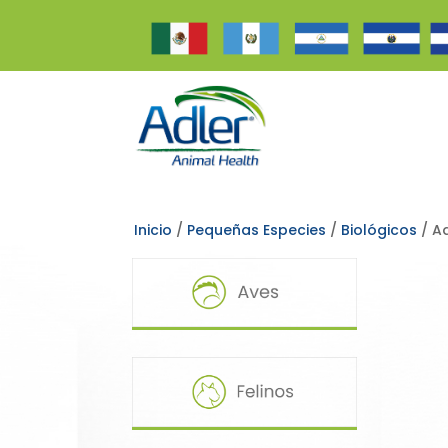
Inicio
/
Pequeñas Especies
/
Biológicos
/ A