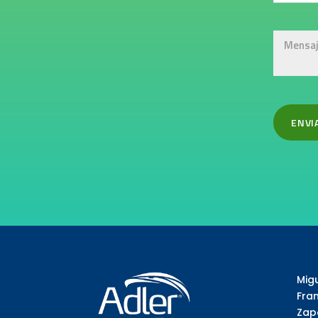
Mig
Fra
Zapo