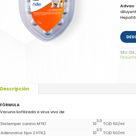
Advac 
diluye
Hepatit
DES
SKU:
014
Pequeña
Descripción
FÓRMULA
:
Vacuna liofilizada a virus vivo de:
3.0
Distemper canino MTK1
10
TCID 50/ml
3.0
Adenovirus tipo 2 HTK2
10
TCID 50/ml