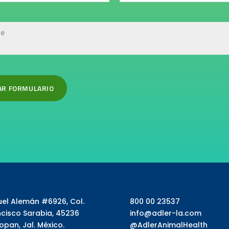
uel Alemán #6926, Col.
800 00 23537
ncisco Sarabia, 45236
info@adler-la.com
pan, Jal. México.
@AdlerAnimalHealth