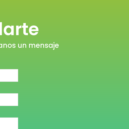
arte
íanos un mensaje