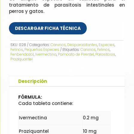
tratamiento de parasitosis intestinales en
perros y gatos.
DESCARGAR FICHA TÉCNICA
SKU:
028
Categorías:
Caninos
,
Desparasitantes
,
Especies
,
Felinos
,
Pequeñas Especies
Etiquetas:
Caninos
,
Felinos
,
Fenbendazol
,
Ivermectina
,
Pamoato de Pirentel
,
Parasitosis
,
Praziquantel
Descripción
FÓRMULA:
Cada tableta contiene:
Ivermectina
0.2 mg
Praziquantel
10 mg