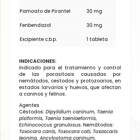
Pamoato de Pirantel
30 mg
Fenbendazol
30 mg
Excipiente c.b.p.
1 tableta
INDICACIONES:
Indicado para el tratamiento y control
de las parasitosis causadas por
nemátodos, cestodos y protozoarios, en
estados larvarios y huevos, que afectan
a caninos y felinos.
Agentes
Céstodos:
Dipylidium caninum, Taenia
pisiformis, Taenia taeniaeformis,
Echinococcus granulosus.
Nemátodos:
Toxocara canis, Toxocara cati, Toxascaris
leonina. Ancylostoma caninum,