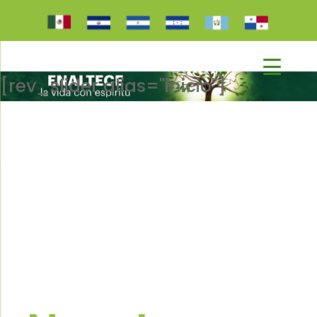
[rev_slider alias="inicio"]