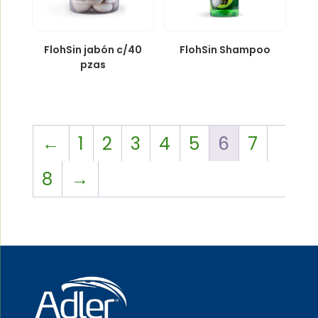
FlohSin jabón c/40
FlohSin Shampoo
pzas
←
1
2
3
4
5
6
7
8
→