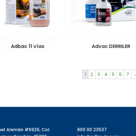
Adbac 11 vías
Advac DERRILER
1
2
3
4
5
6
7
uel Alemán #6926, Col.
800 00 23537