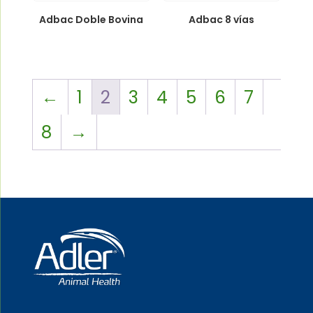
Adbac Doble Bovina
Adbac 8 vías
←
1
2
3
4
5
6
7
8
→