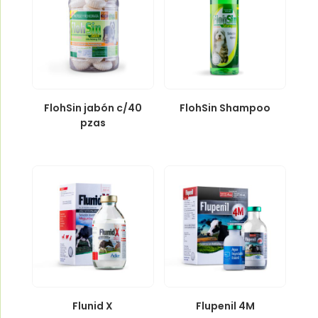
FlohSin jabón c/40
FlohSin Shampoo
pzas
Flunid X
Flupenil 4M