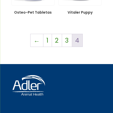
Osteo-Pet Tabletas
Vitaler Puppy
←
1
2
3
4